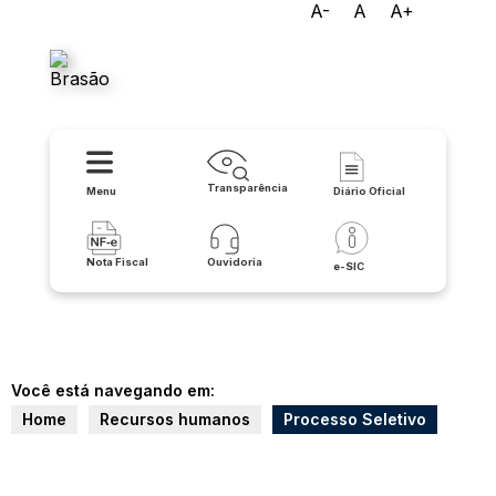
A-
A
A+
Prefeitura Municipal de São
Félix do Coribe/BA
Transparência
Menu
Diário Oficial
Nota Fiscal
Ouvidoria
e-SIC
Você está navegando em:
Home
Recursos humanos
Processo Seletivo