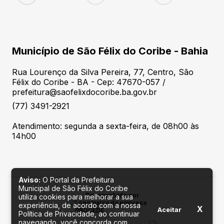
Município de São Félix do Coribe - Bahia
Rua Lourenço da Silva Pereira, 77, Centro, São
Félix do Coribe - BA - Cep: 47670-057 /
prefeitura@saofelixdocoribe.ba.gov.br
(77) 3491-2921
Atendimento: segunda a sexta-feira, de 08h00 às
14h00
Aviso:
O Portal da Prefeitura
Municipal de São Félix do Coribe
Desenvolvido por
utiliza cookies para melhorar a sua
experiência, de acordo com a nossa
X
Aceitar
Política de Privacidade, ao continuar
navegando, você concorda com