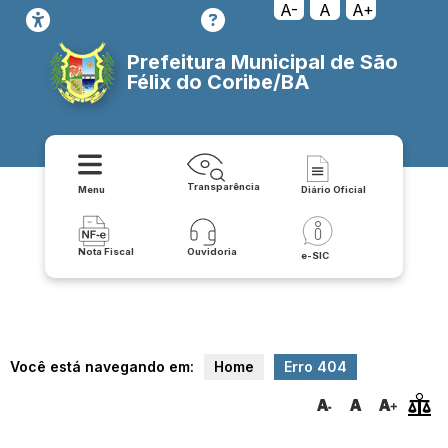
transparencia/lrf_lei_de_responsabilidade_fiscal/lei_de_diretrizes
A-
A
A+
Prefeitura Municipal de São
Félix do Coribe/BA
Transparência
Menu
Diário Oficial
Nota Fiscal
Ouvidoria
e-SIC
Você está navegando em:
Home
Erro 404