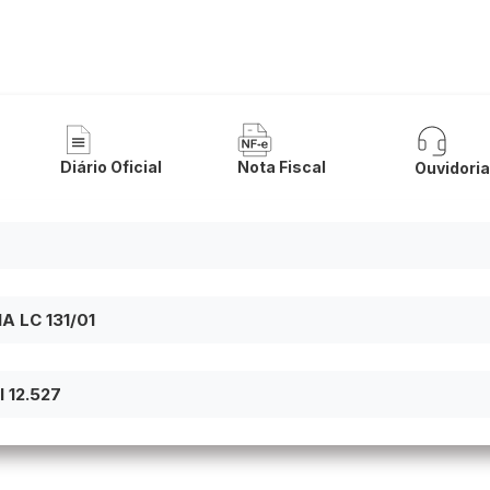
 Municipal de São Félix do Coribe/B
Diário Oficial
Nota Fiscal
Ouvidori
 LC 131/01
 12.527