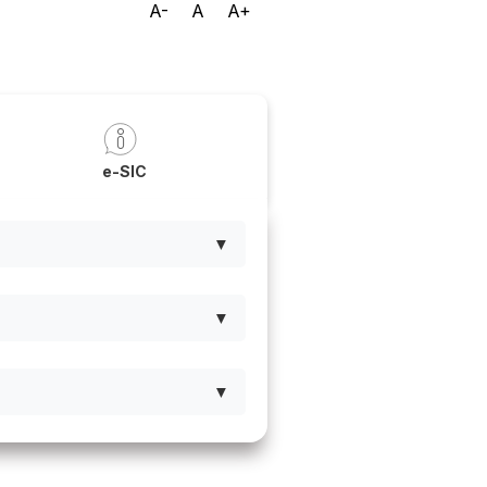
A-
A
A+
A
a
e-SIC
▼
▼
▼