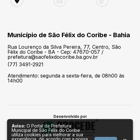
Município de São Félix do Coribe - Bahia
Rua Lourenço da Silva Pereira, 77, Centro, São
Félix do Coribe - BA - Cep: 47670-057 /
prefeitura@saofelixdocoribe.ba.gov.br
(77) 3491-2921
Atendimento: segunda a sexta-feira, de 08h00 às
14h00
Desenvolvido por
Aviso:
O Portal da Prefeitura
Municipal de São Félix do Coribe
utiliza cookies para melhorar a sua
experiência, de acordo com a nossa