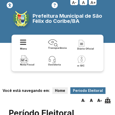
A-
A
A+
Prefeitura Municipal de São
Félix do Coribe/BA
Transparência
Menu
Diário Oficial
Nota Fiscal
Ouvidoria
e-SIC
Você está navegando em:
Home
Periodo Eleitoral
Período Eleitoral