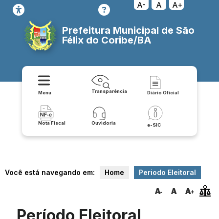
A-
A
A+
Prefeitura Municipal de São
Félix do Coribe/BA
Transparência
Menu
Diário Oficial
Nota Fiscal
Ouvidoria
e-SIC
Você está navegando em:
Home
Periodo Eleitoral
Período Eleitoral