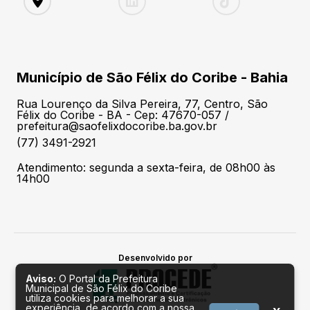
Município de São Félix do Coribe - Bahia
Rua Lourenço da Silva Pereira, 77, Centro, São
Félix do Coribe - BA - Cep: 47670-057 /
prefeitura@saofelixdocoribe.ba.gov.br
(77) 3491-2921
Atendimento: segunda a sexta-feira, de 08h00 às
14h00
Desenvolvido por
Aviso:
O Portal da Prefeitura
Municipal de São Félix do Coribe
utiliza cookies para melhorar a sua
experiência, de acordo com a nossa