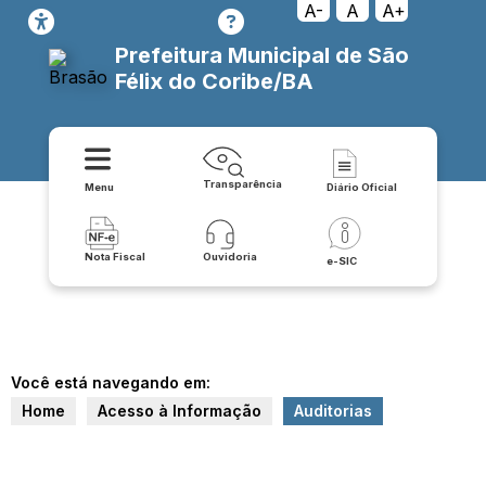
A-
A
A+
Prefeitura Municipal de São
Félix do Coribe/BA
Transparência
Menu
Diário Oficial
Nota Fiscal
Ouvidoria
e-SIC
Você está navegando em:
Home
Acesso à Informação
Auditorias